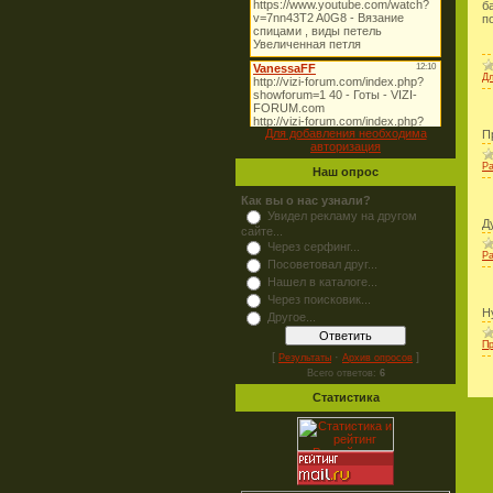
б
п
Дл
Для добавления необходима
П
авторизация
Ра
Наш опрос
Как вы о нас узнали?
Увидел рекламу на другом
Д
сайте...
Через серфинг...
Ра
Посоветовал друг...
Нашел в каталоге...
Через поисковик...
Н
Другое...
Пр
[
·
]
Результаты
Архив опросов
Всего ответов:
6
Статистика