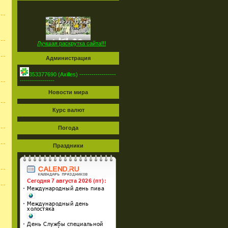
Лучшая раскрутка сайта!!!
Администрация
353377690 (Axilles) ------------------
-----------------
Новости мира
Курс валют
Погода
Праздники