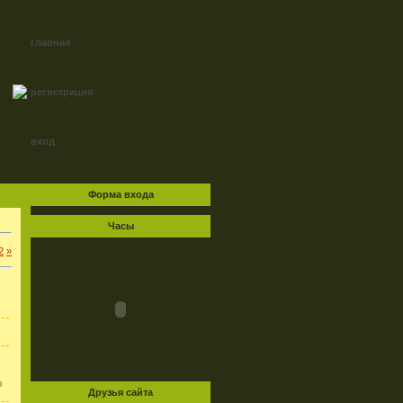
главная
регистрация
вход
Форма входа
Часы
2
»
ю
Друзья сайта