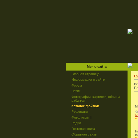
Меню сайта
Главная страница
Гл
Информация о сайте
Вс
Форум
По
Чатик
Фотографии, картинки, обои на
раб.стол
Каталог файлов
M
Рефераты
Б
Флеш игры!!!
Радио
Гостевая книга
I
Обратная связь
In