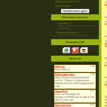
FAQ (вопрос/ответ)
Б
Карта Online
G
Категории каталога
Полезные
[12]
Б
Здесь собраны различные полезные
программы...
Развлекательные
[3]
Простые весёлые програмки...
П
Отправка СМС
Ф
Ко
Н
Мини-чат
Б
Н
Б
П
у
з
м