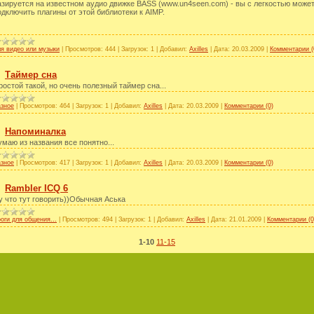
азируется на известном аудио движке BASS (www.un4seen.com) - вы с легкостью може
одключить плагины от этой библиотеки к AIMP.
я видео или музыки
|
Просмотров:
444
|
Загрузок:
1
|
Добавил:
Axilles
|
Дата:
20.03.2009
|
Комментарии (
Таймер сна
ростой такой, но очень полезный таймер сна...
зное
|
Просмотров:
464
|
Загрузок:
1
|
Добавил:
Axilles
|
Дата:
20.03.2009
|
Комментарии (0)
Напоминалка
умаю из названия все понятно...
зное
|
Просмотров:
417
|
Загрузок:
1
|
Добавил:
Axilles
|
Дата:
20.03.2009
|
Комментарии (0)
Rambler ICQ 6
у что тут говорить))Обычная Аська
оги для общения...
|
Просмотров:
494
|
Загрузок:
1
|
Добавил:
Axilles
|
Дата:
21.01.2009
|
Комментарии (0
1-10
11-15