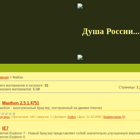
Душа России...
авная
» Файлы
его материалов в каталоге:
15
Страницы:
1
казано материалов:
1-10
Maxthon 2.5.1.4751
axthon - многооконный браузер, построенный на движке Internet
раузеры
|
Просмотров:
440
|
Загрузок:
1
|
Добавил:
Axilles
|
Дата:
21.03.2009
|
Комментарии (0)
IE7
nternet Explorer 7 - Новый браузер представляет собой значительно улучшенную верси
ternet Explorer 6