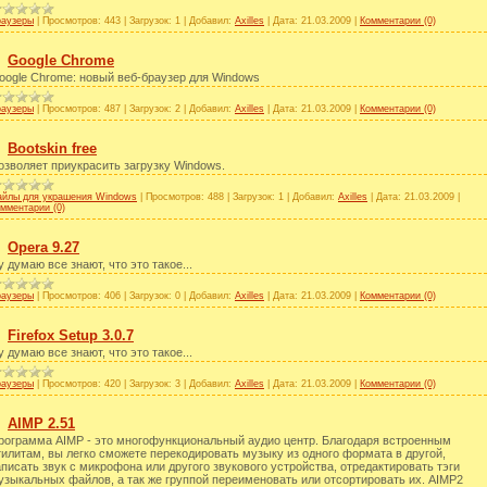
раузеры
|
Просмотров:
443
|
Загрузок:
1
|
Добавил:
Axilles
|
Дата:
21.03.2009
|
Комментарии (0)
Google Chrome
oogle Chrome: новый веб-браузер для Windows
раузеры
|
Просмотров:
487
|
Загрузок:
2
|
Добавил:
Axilles
|
Дата:
21.03.2009
|
Комментарии (0)
Bootskin free
озволяет приукрасить загрузку Windows.
айлы для украшения Windows
|
Просмотров:
488
|
Загрузок:
1
|
Добавил:
Axilles
|
Дата:
21.03.2009
|
мментарии (0)
Opera 9.27
у думаю все знают, что это такое...
раузеры
|
Просмотров:
406
|
Загрузок:
0
|
Добавил:
Axilles
|
Дата:
21.03.2009
|
Комментарии (0)
Firefox Setup 3.0.7
у думаю все знают, что это такое...
раузеры
|
Просмотров:
420
|
Загрузок:
3
|
Добавил:
Axilles
|
Дата:
21.03.2009
|
Комментарии (0)
AIMP 2.51
рограмма AIMP - это многофункциональный аудио центр. Благодаря встроенным
тилитам, вы легко сможете перекодировать музыку из одного формата в другой,
аписать звук с микрофона или другого звукового устройства, отредактировать тэги
узыкальных файлов, а так же группой переименовать или отсортировать их. AIMP2